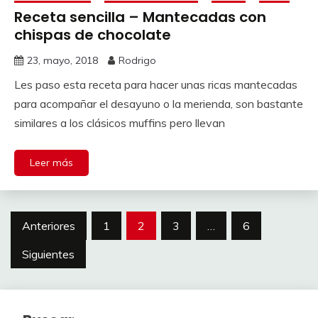
Receta sencilla – Mantecadas con
chispas de chocolate
23, mayo, 2018
Rodrigo
Les paso esta receta para hacer unas ricas mantecadas
para acompañar el desayuno o la merienda, son bastante
similares a los clásicos muffins pero llevan
Leer más
Paginación
Anteriores
1
2
3
…
6
de
Siguientes
entradas