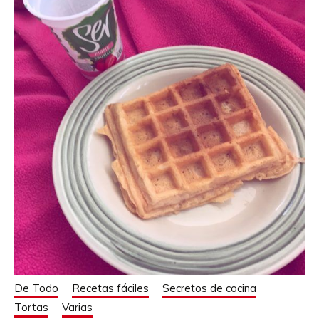
De Todo
Recetas fáciles
Secretos de cocina
Tortas
Varias