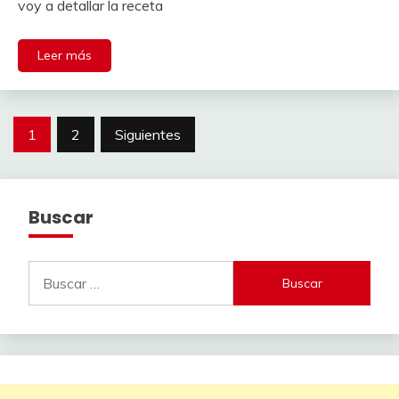
voy a detallar la receta
Leer más
Paginación
1
2
Siguientes
de
entradas
Buscar
Buscar: