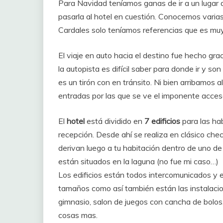
Para Navidad teníamos ganas de ir a un lugar di
pasarla al hotel en cuestión. Conocemos varias 
Cardales solo teníamos referencias que es muy
El viaje en auto hacia el destino fue hecho gr
la autopista es difícil saber para donde ir y s
es un tirón con en tránsito. Ni bien arribamos a
entradas por las que se ve el imponente acceso
El
hotel
está dividido en
7 edificios
para las hab
recepción. Desde ahí se realiza en clásico chec
derivan luego a tu habitación dentro de uno de 
están situados en la laguna (no fue mi caso…)
Los edificios están todos intercomunicados y e
tamaños como así también están las instalacione
gimnasio, salon de juegos con cancha de bolos,
cosas mas.