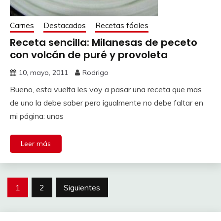
Carnes
Destacados
Recetas fáciles
Receta sencilla: Milanesas de peceto
con volcán de puré y provoleta
10, mayo, 2011
Rodrigo
Bueno, esta vuelta les voy a pasar una receta que mas
de uno la debe saber pero igualmente no debe faltar en
mi página: unas
Leer más
Paginación
1
2
Siguientes
de