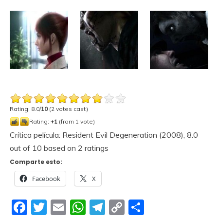
Rating: 8.0/
10
(2 votes cast)
Rating:
+1
(from 1 vote)
Crítica película: Resident Evil Degeneration (2008)
,
8.0
out of
10
based on
2
ratings
Comparte esto:
Facebook
X
Facebook
Twitter
Email
WhatsApp
Telegram
Copy
Compartir