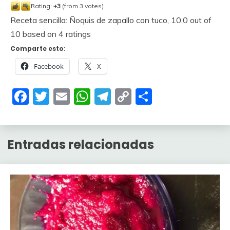
Rating:
+3
(from 3 votes)
Receta sencilla: Ñoquis de zapallo con tuco
,
10.0
out of
10
based on
4
ratings
Comparte esto:
Facebook
X
Facebook
Twitter
Email
WhatsApp
Telegram
Copy
Compartir
Link
Entradas relacionadas