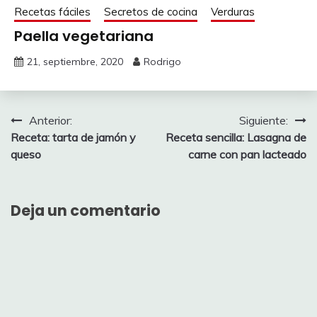
Recetas fáciles
Secretos de cocina
Verduras
Paella vegetariana
21, septiembre, 2020
Rodrigo
Navegación
Anterior:
Siguiente:
Receta: tarta de jamón y
Receta sencilla: Lasagna de
de
queso
carne con pan lacteado
entradas
Deja un comentario