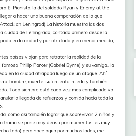
ra El Pianista, la del soldado Ryan y Enemy at the
 llegar a hacer una buena comparación de la que
Attack on Leningrad).
La historia muestra las dos
 la ciudad de Leningrado, contada primero desde la
apada en la ciudad y por otro lado y en menor medida,
es países viajan para retratar la realidad de la
 famoso Phillip Parker (Gabriel Byrne) y su «amiga» la
ueda en la ciudad atrapada luego de un ataque. Ahí
erra: hambre, muerte, sufrimiento, miedo y también
sado. Todo siempre está cada vez mas complicado ya
anular la llegada de refuerzos y comida hacia toda la
o.
da, como así también lograr que sobrevivan 2 niños y
a. La trama se pone muy densa por momentos, es muy
 hecho todo) pero hace agua por muchos lados, me