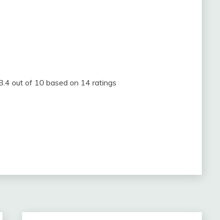
8.4
out of
10
based on
14
ratings
m
partir