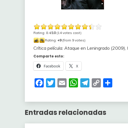
Rating: 8.4/
10
(14 votes cast)
Rating:
+9
(from 9 votes)
Crítica película: Ataque en Leningrado (2009)
,
Comparte esto:
Facebook
X
Facebook
Twitter
Email
WhatsApp
Telegra
Copy
Com
Link
Entradas relacionadas