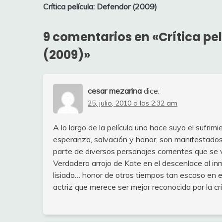
Crítica película: Defendor (2009)
de
entradas
9 comentarios en «
Crítica pe
(2009)
»
cesar mezarina
dice:
25, julio, 2010 a las 2:32 am
A lo largo de la película uno hace suyo el sufri
esperanza, salvación y honor, son manifestados 
parte de diversos personajes corrientes que se 
Verdadero arrojo de Kate en el descenlace al inm
lisiado… honor de otros tiempos tan escaso en es
actriz que merece ser mejor reconocida por la crí