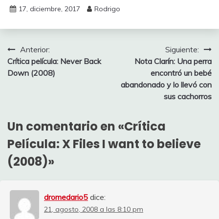
17, diciembre, 2017
Rodrigo
Navegación
Anterior:
Siguiente:
Crítica película: Never Back
Nota Clarín: Una perra
de
Down (2008)
encontró un bebé
entradas
abandonado y lo llevó con
sus cachorros
Un comentario en «
Crítica
Película: X Files I want to believe
(2008)
»
dromedario5
dice:
21, agosto, 2008 a las 8:10 pm