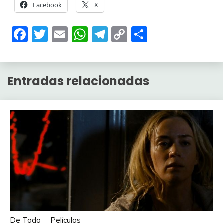
Facebook
X
Facebook
Twitter
Email
WhatsApp
Telegram
Copy
Compartir
Link
Entradas relacionadas
De Todo
Películas