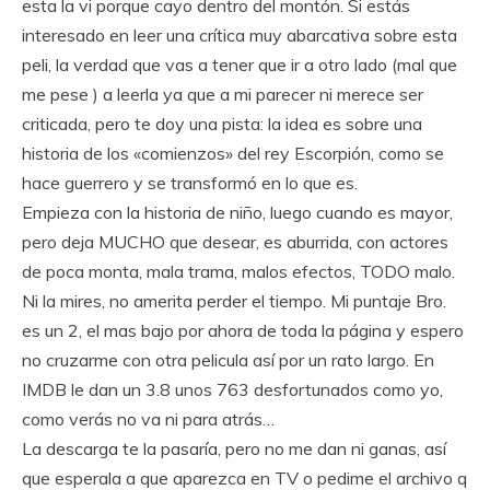
esta la vi porque cayo dentro del montón. Si estás
interesado en leer una crítica muy abarcativa sobre esta
peli, la verdad que vas a tener que ir a otro lado (mal que
me pese ) a leerla ya que a mi parecer ni
merece ser
criticada, pero te doy una pista: la idea es sobre una
historia de los «comienzos» del rey Escorpión, como se
hace guerrero y se transformó en lo que es.
Empieza con la historia de niño, luego cuando es mayor,
pero deja MUCHO que desear, es aburrida, con actores
de poca monta, mala trama, malos efectos, TODO malo.
Ni la mires, no amerita perder el tiempo. Mi puntaje Bro.
es un 2, el mas bajo por ahora de toda la página y espero
no cruzarme con otra pelicula así por un rato largo. En
IMDB le dan un 3.8 unos 763 desfortunados como yo,
como verás no va ni para atrás…
La descarga te la pasaría, pero no me dan ni ganas, así
que esperala a que aparezca en TV o pedime el archivo q