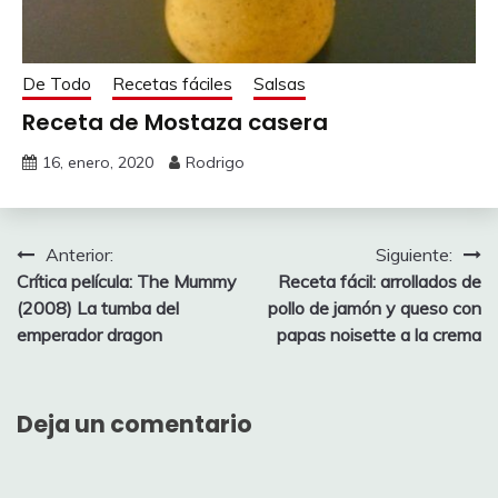
De Todo
Recetas fáciles
Salsas
Receta de Mostaza casera
16, enero, 2020
Rodrigo
Navegación
Anterior:
Siguiente:
Crítica película: The Mummy
Receta fácil: arrollados de
de
(2008) La tumba del
pollo de jamón y queso con
entradas
emperador dragon
papas noisette a la crema
Deja un comentario