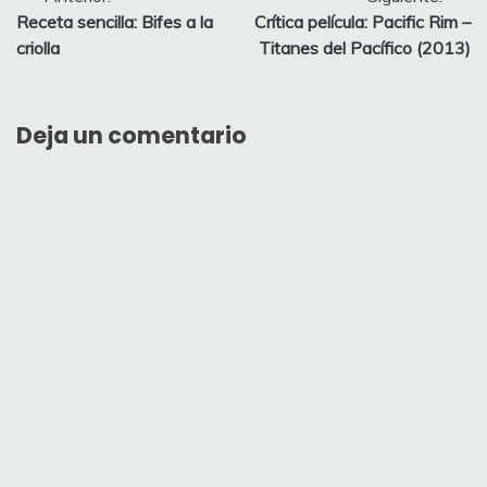
Navegación
Receta sencilla: Bifes a la
Crítica película: Pacific Rim –
de
criolla
Titanes del Pacífico (2013)
entradas
Deja un comentario