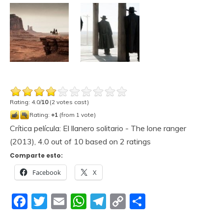
Rating: 4.0/
10
(2 votes cast)
Rating:
+1
(from 1 vote)
Crítica película: El llanero solitario - The lone ranger
(2013)
,
4.0
out of
10
based on
2
ratings
Comparte esto:
Facebook
X
Facebook
Twitter
Email
WhatsApp
Telegram
Copy
Compartir
Link