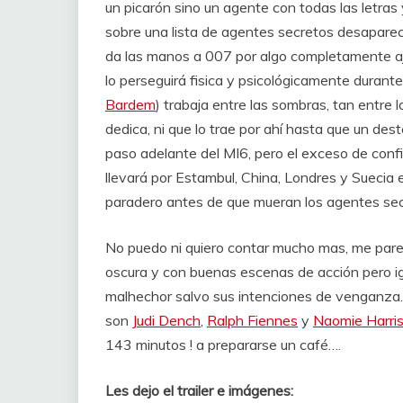
un picarón sino un agente con todas las letras
sobre una lista de agentes secretos desaparec
da las manos a 007 por algo completamente aje
lo perseguirá fisica y psicológicamente durante 
Bardem
) trabaja entre las sombras, tan entre
dedica, ni que lo trae por ahí hasta que un de
paso adelante del MI6, pero el exceso de confi
llevará por Estambul, China, Londres y Suecia
paradero antes de que mueran los agentes secr
No puedo ni quiero contar mucho mas, me parec
oscura y con buenas escenas de acción pero i
malhechor salvo sus intenciones de venganza. 
son
Judi Dench
,
Ralph Fiennes
y
Naomie Harri
143 minutos ! a prepararse un café….
Les dejo el trailer e imágenes: