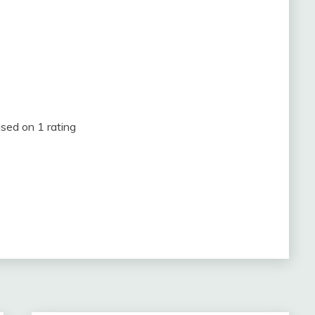
sed on
1
rating
m
partir