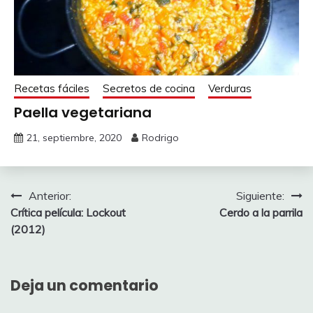
Recetas fáciles
Secretos de cocina
Verduras
Paella vegetariana
21, septiembre, 2020
Rodrigo
Navegación
Anterior:
Siguiente:
Crítica película: Lockout
Cerdo a la parrila
de
(2012)
entradas
Deja un comentario