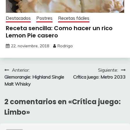
Destacados
Postres
Recetas fáciles
Receta sencilla: Como hacer un rico
Lemon Pie casero
22, noviembre, 2018
Rodrigo
Navegación
Anterior:
Siguiente:
Glemorangie: Highland Single
Crítica juego: Metro 2033
de
Malt Whisky
entradas
2 comentarios en «
Crítica juego:
Limbo
»