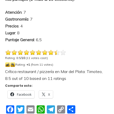
Atención
: 7
Gastronomía
: 7
Precios
: 4
Lugar
: 8
Puntaje General
: 6,5
Rating: 8.5/
10
(11 votes cast)
Rating:
+1
(from 11 votes)
Crítica restaurant / pizzería en Mar del Plata: Timoteo
,
8.5
out of
10
based on
11
ratings
Comparte esto:
Facebook
X
Facebook
Twitter
Email
WhatsApp
Telegram
Copy
Compartir