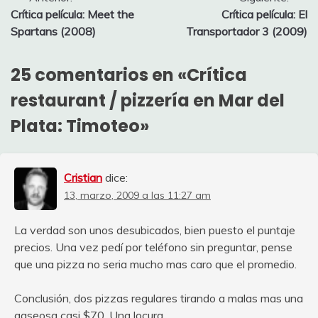
Navegación
Crítica película: Meet the
Crítica película: El
de
Spartans (2008)
Transportador 3 (2009)
entradas
25 comentarios en «
Crítica
restaurant / pizzería en Mar del
Plata: Timoteo
»
Cristian
dice:
13, marzo, 2009 a las 11:27 am
La verdad son unos desubicados, bien puesto el puntaje
precios. Una vez pedí por teléfono sin preguntar, pense
que una pizza no seria mucho mas caro que el promedio.
Conclusión, dos pizzas regulares tirando a malas mas una
gaseosa casi $70. Una locura.