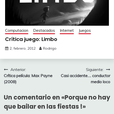
Computacion
Destacados
Internet
Juegos
Crítica juego: Limbo
2, febrero, 2012
Rodrigo
Navegación
Anterior:
Siguiente:
Crítica película: Max Payne
Casi accidente…. conductor
de
(2008)
medio loco
entradas
Un comentario en «
Porque no hay
que bailar en las fiestas !
»