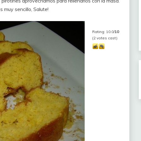
pirotines aprovechamos para rellenarlos con la masa.
 muy sencillo, Salute!
Rating: 10.0/
10
(2 votes cast)