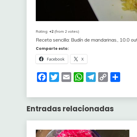
Rating:
+2
(from 2 votes)
Receta sencilla: Budín de mandarinas.
,
10.0
ou
Comparte esto:
Facebook
X
Facebook
Twitter
Email
WhatsApp
Telegra
Copy
Com
Link
Entradas relacionadas