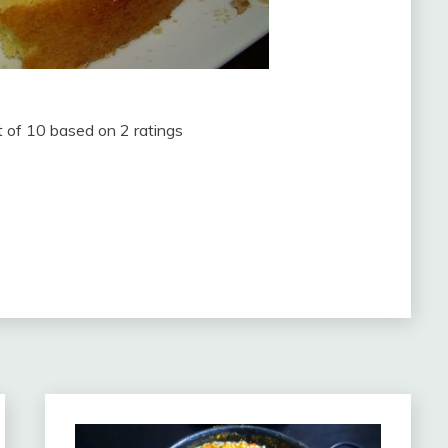
t of
10
based on
2
ratings
m
partir