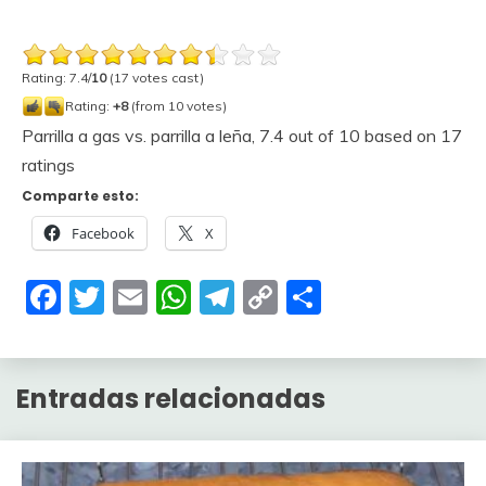
Rating: 7.4/
10
(17 votes cast)
Rating:
+8
(from 10 votes)
Parrilla a gas vs. parrilla a leña
,
7.4
out of
10
based on
17
ratings
Comparte esto:
Facebook
X
Facebook
Twitter
Email
WhatsApp
Telegram
Copy
Compartir
Link
Entradas relacionadas