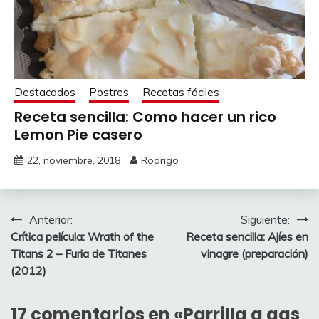
Destacados
Postres
Recetas fáciles
Receta sencilla: Como hacer un rico
Lemon Pie casero
22, noviembre, 2018
Rodrigo
Navegación
Anterior:
Siguiente:
Crítica película: Wrath of the
Receta sencilla: Ajíes en
de
Titans 2 – Furia de Titanes
vinagre (preparación)
entradas
(2012)
17 comentarios en «
Parrilla a gas