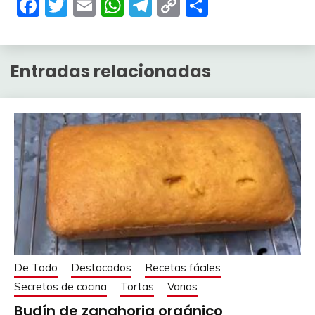
Facebook
Twitter
Email
WhatsApp
Telegram
Copy
Compartir
Link
Entradas relacionadas
De Todo
Destacados
Recetas fáciles
Secretos de cocina
Tortas
Varias
Budín de zanahoria orgánico