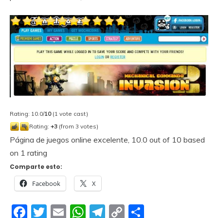
Rating: 10.0/
10
(1 vote cast)
Rating:
+3
(from 3 votes)
Página de juegos online excelente
,
10.0
out of
10
based
on
1
rating
Comparte esto:
Facebook
X
Facebook
Twitter
Email
WhatsApp
Telegram
Copy
Compartir