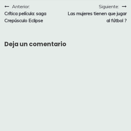
Navegación
Anterior:
Siguiente:
Crítica película: saga
Las mujeres tienen que jugar
de
Crepúsculo Eclipse
al fútbol ?
entradas
Deja un comentario