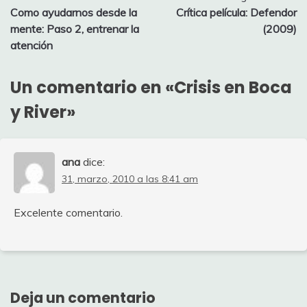
Como ayudarnos desde la
Crítica película: Defendor
de
mente: Paso 2, entrenar la
(2009)
entradas
atención
Un comentario en «
Crisis en Boca
y River
»
ana
dice:
31, marzo, 2010 a las 8:41 am
Excelente comentario.
Deja un comentario