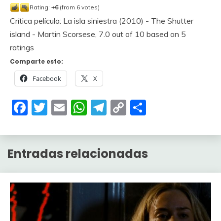
Rating:
+6
(from 6 votes)
Crítica película: La isla siniestra (2010) - The Shutter
island - Martin Scorsese
,
7.0
out of
10
based on
5
ratings
Comparte esto:
Facebook
X
Facebook
Twitter
Email
WhatsApp
Telegram
Copy
Compartir
Link
Entradas relacionadas