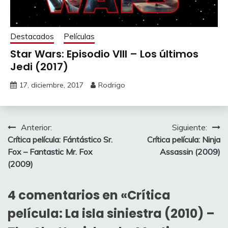
Destacados
Películas
Star Wars: Episodio VIII – Los últimos
Jedi (2017)
17, diciembre, 2017
Rodrigo
Navegación
Anterior:
Siguiente:
Crítica película: Fántástico Sr.
Crítica película: Ninja
de
Fox – Fantastic Mr. Fox
Assassin (2009)
entradas
(2009)
4 comentarios en «
Crítica
película: La isla siniestra (2010) –