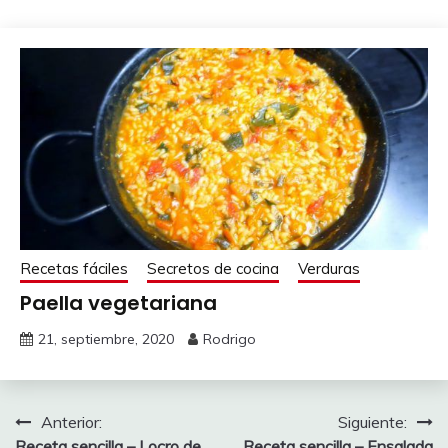
Recetas fáciles
Secretos de cocina
Verduras
Paella vegetariana
21, septiembre, 2020
Rodrigo
Navegación
Anterior:
Siguiente:
Receta sencilla – Locro de
Receta sencilla – Ensalada