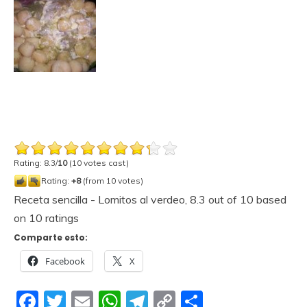
Rating: 8.3/
10
(10 votes cast)
Rating:
+8
(from 10 votes)
Receta sencilla - Lomitos al verdeo
,
8.3
out of
10
based
on
10
ratings
Comparte esto:
Facebook
X
Facebook
Twitter
Email
WhatsApp
Telegram
Copy
Compartir