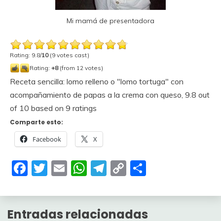
Mi mamá de presentadora
Rating: 9.8/
10
(9 votes cast)
Rating:
+8
(from 12 votes)
Receta sencilla: lomo relleno o "lomo tortuga" con
acompañamiento de papas a la crema con queso
,
9.8
out
of
10
based on
9
ratings
Comparte esto:
Facebook
X
Facebook
Twitter
Email
WhatsApp
Telegram
Copy
Compartir
Link
Entradas relacionadas