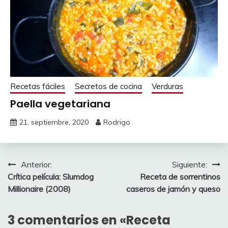
Recetas fáciles
Secretos de cocina
Verduras
Paella vegetariana
21, septiembre, 2020
Rodrigo
Navegación
Anterior:
Siguiente:
Crítica película: Slumdog
Receta de sorrentinos
de
Millionaire (2008)
caseros de jamón y queso
entradas
3 comentarios en «
Receta