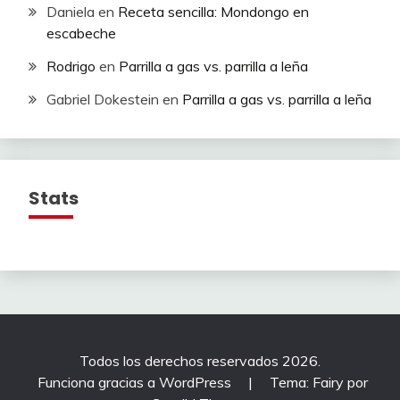
Daniela
en
Receta sencilla: Mondongo en
escabeche
Rodrigo
en
Parrilla a gas vs. parrilla a leña
Gabriel Dokestein
en
Parrilla a gas vs. parrilla a leña
Stats
Todos los derechos reservados 2026.
Funciona gracias a WordPress
|
Tema: Fairy por