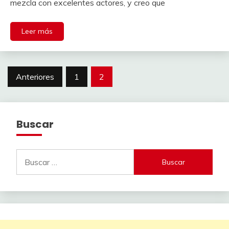
mezcla con excelentes actores, y creo que
Leer más
Paginación
Anteriores
1
2
de
entradas
Buscar
Buscar: