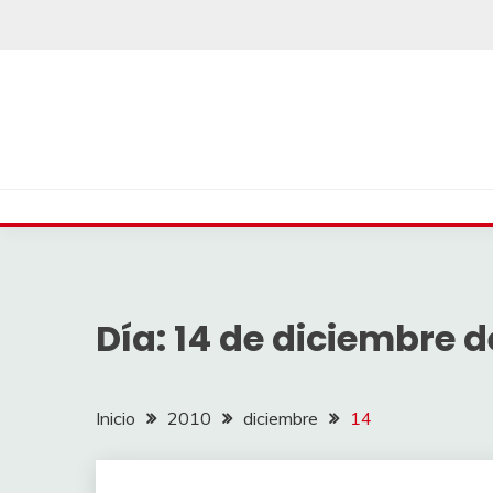
Saltar
al
contenido
Día:
14 de diciembre d
Inicio
2010
diciembre
14