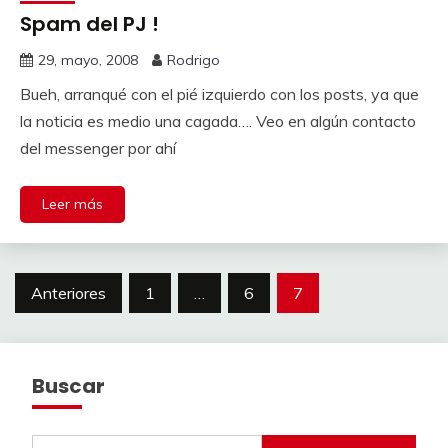
Spam del PJ !
29, mayo, 2008
Rodrigo
Bueh, arranqué con el pié izquierdo con los posts, ya que
la noticia es medio una cagada…. Veo en algún contacto
del messenger por ahí
Leer más
Paginación
Anteriores
1
…
6
7
de
entradas
Buscar
Buscar: